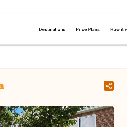
Destinations
Price Plans
How it 
a