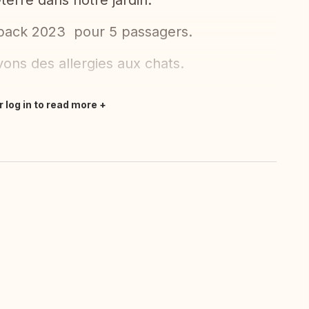
terre dans notre jardin.
tback 2023 pour 5 passagers.
ns des allergies aux chats.
r log in to read more