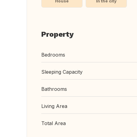
House
In the city
Property
Bedrooms
Sleeping Capacity
Bathrooms
Living Area
Total Area