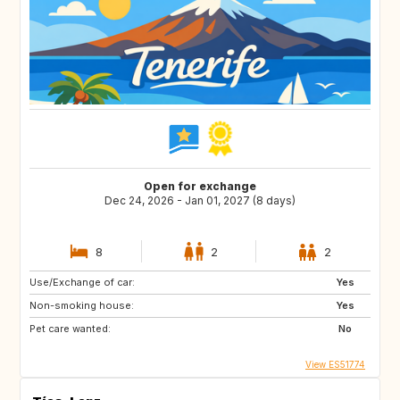
Open for exchange
Dec 24, 2026 - Jan 01, 2027 (8 days)
8
2
2
Use/Exchange of car:
Yes
Non-smoking house:
Yes
Pet care wanted:
No
View ES51774