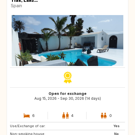
Tías, Lanz...
Spain
Open for exchange
Aug 15, 2026 - Sep 30, 2026 (14 days)
6
4
0
Use/Exchange of car:
IT
DE
Yes
Non-smoking house:
SI
HR
No