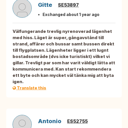
Gitte
SE53897
Exchanged about 1 year ago
Välfungerande trevlig nyrenoverad lägenhet
med hiss. Läget är super, gångavstånd till
strand, affärer och bussar samt bussen direkt
till flygplatsen. Lägenheter ligger i ett lugnt
bostadsområde (dvs icke turistiskt) vilket vi
gillar. Trevligt par som har varit väldigt lätta att
kommunicera med. Kan start rekommendera
ett byte och kan mycket väl tänka mig att byta
igen.
Translate this
Antonio
ES52755