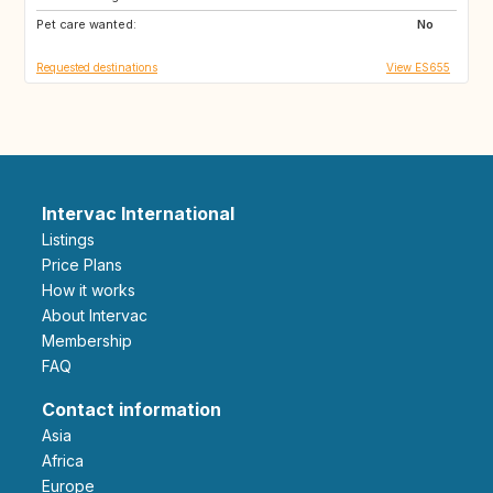
Pet care wanted:
AR
GR
No
Requested destinations
View ES655
Intervac International
Listings
Price Plans
How it works
About Intervac
Membership
FAQ
Contact information
Asia
Africa
Europe