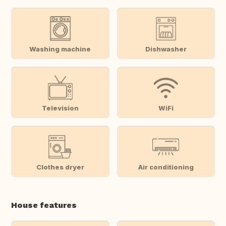
Washing machine
Dishwasher
Television
WiFi
Clothes dryer
Air conditioning
House features